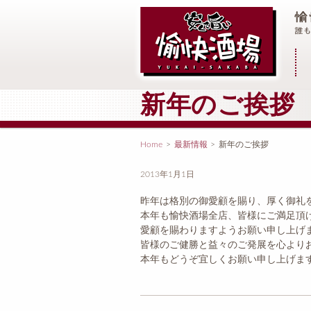
メ
新年のご挨拶
Home
>
最新情報
>
新年のご挨拶
2013年1月1日
昨年は格別の御愛顧を賜り、厚く御礼
本年も愉快酒場全店、皆様にご満足頂
愛顧を賜わりますようお願い申し上げ
皆様のご健勝と益々のご発展を心より
本年もどうぞ宜しくお願い申し上げま