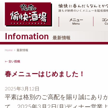
メインメニュー
Infomation
最新情報
Home
>
最新情報
投稿ナビゲーション
←
古い投稿
春メニューはじめました！
2025年3月12日
平素は格別のご高配を賜り誠にありが
て、2025年3月2日(月)ディナー営業より